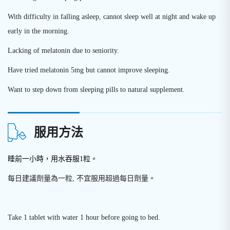
With difficulty in falling asleep, cannot sleep well at night and wake up
early in the morning.
Lacking of melatonin due to seniority.
Have tried melatonin 5mg but cannot improve sleeping.
Want to step down from sleeping pills to natural supplement.
服用方法
睡前一小時，用水吞服1粒。
每日建議劑量為一粒, 不宜服用超過每日劑量。
Take 1 tablet with water 1 hour before going to bed.