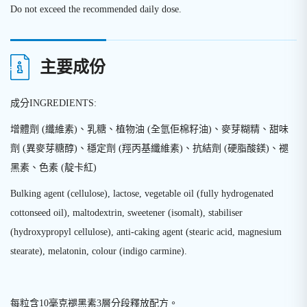
Do not exceed the recommended daily dose.
主要成份
成分
INGREDIENTS:
增體劑
(
纖維素
)
、乳糖、植物油
(
全氫佢棉籽油
)
、麥芽糊精、甜味
劑
(
異麥芽糖醇
)
、穩定劑
(
羥丙基纖維素
)
、抗結劑
(
硬脂酸鎂
)
、褪
黑素、色素
(
靛卡紅
)
Bulking agent (cellulose), lactose, vegetable oil (fully hydrogenated
cottonseed oil), maltodextrin, sweetener (isomalt), stabiliser
(hydroxypropyl cellulose), anti-caking agent (stearic acid, magnesium
stearate), melatonin, colour (indigo carmine).
每粒含
10
毫克褪黑素
3
層分段釋放配方。