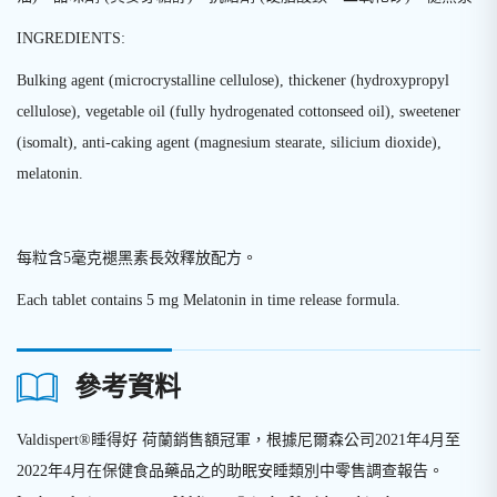
INGREDIENTS:
Bulking agent (microcrystalline cellulose), thickener (hydroxypropyl
cellulose), vegetable oil (fully hydrogenated cottonseed oil), sweetener
(isomalt), anti-caking agent (magnesium stearate, silicium dioxide),
melatonin.
每粒含
5
毫克褪黑素長效釋放配方。
Each tablet contains 5 mg Melatonin in time release formula.
參考資料
Valdispert®睡得好 荷蘭銷售額冠軍，根據尼爾森公司2021年4月至
2022年4月在保健食品藥品之的助眠安睡類別中零售調查報告。