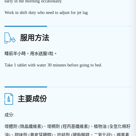
early in the morning occationally.
Work in shift duty who need to adjust for jet lag.
服用方法
睡前半小時，用水送服1粒。
Take 1 tablet with water 30 minutes before going to bed.
主要成份
成分:
增體劑
(
微晶纖維素
)
、增稠劑
(
羥丙基纖維素
)
、植物油
(
全氫化棉籽
油
)
、甜味劑
(
異麥芽糖醇
)
、抗結劑
(
硬脂酸鎂、二氧化矽
)
、褪黑素