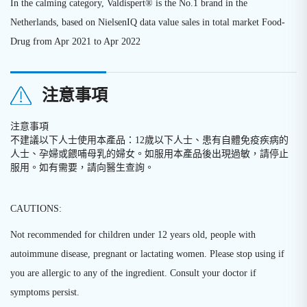
In the calming category, Valdispert® is the No.1 brand in the
Netherlands, based on NielsenIQ data value sales in total market Food-
Drug from Apr 2021 to Apr 2022
注意事項
注意事項
不建議以下人士使用本產品：
12
歲以下人士、患有自體免疫疾病的
人士、孕婦或餵哺母乳的婦女。如服用本產品後出現過敏，請停止
服用。如有需要，請向醫生查詢。
CAUTIONS:
Not recommended for children under 12 years old, people with
autoimmune disease, pregnant or lactating women. Please stop using if
you are allergic to any of the ingredient. Consult your doctor if
symptoms persist.