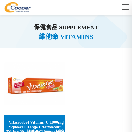
保健食品 SUPPLEMENT
維他命 VITAMINS
Vitascorbol Vitamin C 1000mg
Squeeze Orange Effervescent
Tablets 20s 維他命C1000mg鮮榨