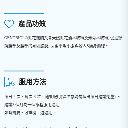
產品功效
OENOBIOL®
紅花纖腩丸含天然紅花油萃取物及薄荷萃取物, 促進燃
燒腰部及腹部的頑固脂肪, 回復平坦小腹與誘人S腰身曲線。
服用方法
每日 2 次，每次 3 粒，隨餐服用(須注意請勿超出每日建議劑量) 。
建議3 個月為一個療程服用週期。
如有需要，可重覆上述週期。