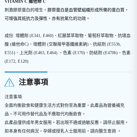
VITAMIN C 維他命 C
刺激膠原蛋白的增生。
膠原蛋白是血管壁組織形成所
需的蛋白質，
可增強其抵抗力
及彈性，亦有抗氧化的功效
。
成份: 增體劑 (E341, E460)、紅藤葉萃取物、葡萄籽萃取物、抗壞血
酸 (維他命C)、增體劑 (交聯羧甲基纖維素鈉)、抗結劑 (E553b,
E551)、上光劑 (E463, E464) 、色素 (E170)、防結劑 (E470b)、色素
(E172, E120)
注意事項
注意事項:
全面均衡飲食和健康生活方式對你至為重要，此產品為營養補充
品，不可用作替代品及不應取代均衡飲食。
此產品僅供成年男女服用。若出現不適或過敏反應，請停止服用。
如本身有任何病況，孕婦或授乳人士服用前，請向醫生查詢 。