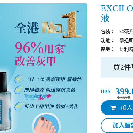
EXCI
液
包裝：
30毫
功能：
撃退
產地：
比利
買2件
399.
HK$
481.00
加入
加入願