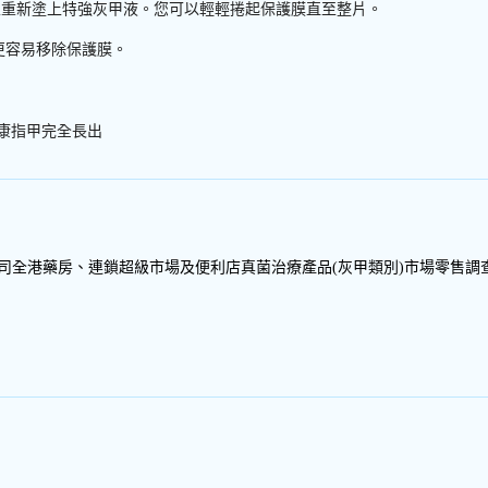
並重新塗上特強灰甲液。您可以輕輕捲起保護膜直至整片。
更容易移除保護膜。
康指甲完全長出
公司全港藥房、連鎖超級市場及便利店真菌治療產品(灰甲類別)市場零售調查報告(