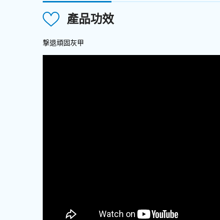
產品功效
撃退
頑固
灰甲