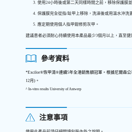
使用24小時後或第二天同樣時間之前，移除保護膜
保護膜完全從指/趾甲上移除，洗澡後或用溫水沖洗
應定期使用個人指甲鉗修剪灰甲。
建議患者必須耐心持續使用本產品最少3個月以上，直至健
參考資料
*Excilor®恢甲清®連續5年全港銷售額冠軍。根據尼爾森
12月)。
^ In-vitro results University of Antwerp
注意事項
使用此產品前請仔細閱讀包裝內外之說明
。