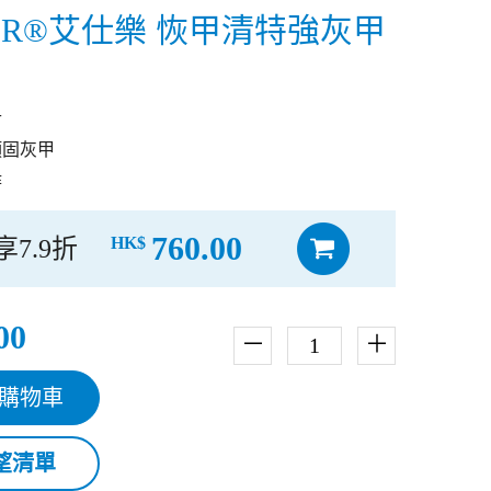
LOR®艾仕樂 恢甲清特強灰甲
升
頑固灰甲
時
760.00
HK$
享7.9折
00
－
＋
購物車
望清單