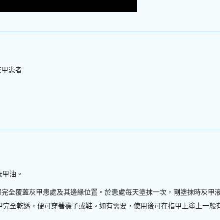
灰甲患者
去甲油。
並確保完全覆蓋灰甲患處及其邊緣位置。於患處每天塗抹一次，剛塗抹時灰甲
指甲完全乾透，便可穿著襪子或鞋。如有需要，使用後可在指甲上塗上一般