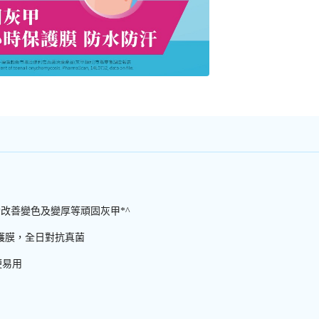
改善變色及變厚等頑固灰甲*^
成保護膜，全日對抗真菌
便易用