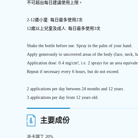
不可超出每日建議使用上限
。
2-12歲小童: 每日最多使用2次
12歲以上兒童及成人: 每日最多使用3次
Shake the bottle before use. Spray in the palm of your hand.
Apply generously to uncovered areas of the body (face, neck, h
Application dose: 0.4 mg/cm², i.e. 2 sprays for an area equivale
Repeat if necessary every 6 hours, but do not exceed.
2 applications per day between 24 months and 12 years.
3 applications per day from 12 years old.
主要成份
派卡瑞丁 20%