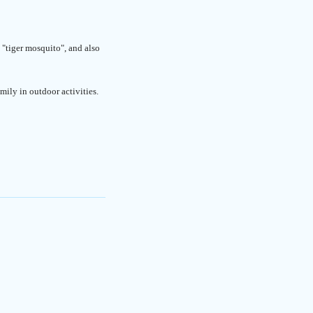
 "tiger mosquito", and also
mily in outdoor activities.