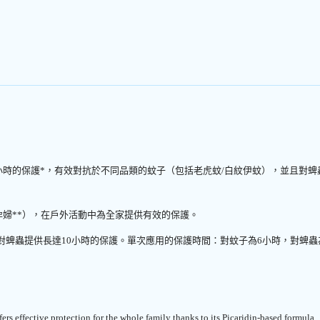
小時的保護*，有效對抗於不同品類的蚊子（包括老虎蚊/白紋伊蚊），並且對蜱
孕婦**），在戶外活動中為全家提供有效的保護。
，對蜱蟲提供長達10小時的保護。單次應用的保護時間：對蚊子為6小時，對蜱蟲
fers effective protection for the whole family thanks to its Picaridin-based formula.