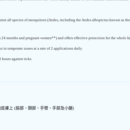
ainst all species of mosquitoes (Aedes, including the Aedes albopictus known as the
om 24 months and pregnant women**) and offers effective protection for the whole fa
 in temperate zones at a rate of 2 applications daily.
 hours against ticks.
的皮膚上
(臉部
、
頸部
、
手臂、手部及小腿)