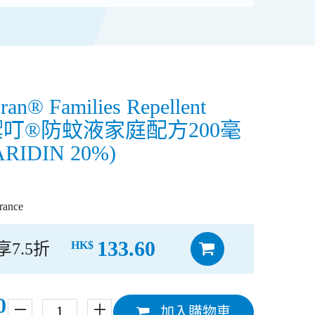
cran® Families Repellent
l 禦叮®防蚊液家庭配方200毫
ARIDIN 20%)
ance
133.60
HK$
享7.5折
0
－
＋
加入購物車