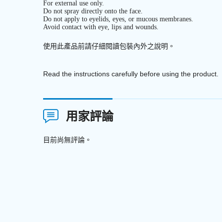
For external use only.
Do not spray directly onto the face.
Do not apply to eyelids, eyes, or mucous membranes.
Avoid contact with eye, lips and wounds.
使用此產品前請仔細閱讀包裝內外之說明
。
Read the instructions carefully before using the product.
用家評論
目前尚無評論。