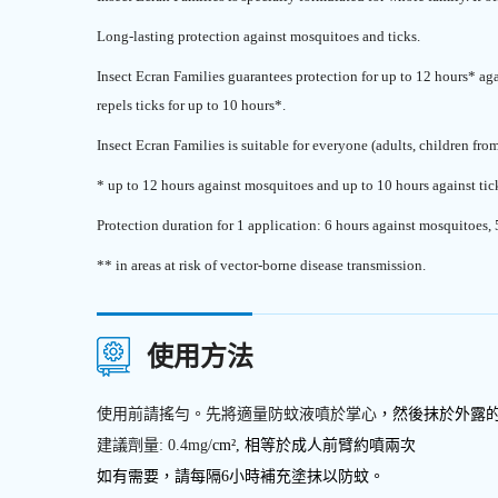
Long-lasting protection against mosquitoes and ticks.
Insect Ecran Families guarantees protection for up to 12 hours* ag
repels ticks for up to 10 hours*.
Insect Ecran Families is suitable for everyone (adults, children fr
* up to 12 hours against mosquitoes and up to 10 hours against ticks
Protection duration for 1 application: 6 hours against mosquitoes, 5
** in areas at risk of vector-borne disease transmission.
使用方法
使用前請搖勻。先將適量防蚊液噴於掌心
，然後抹於外露
建議劑量: 0.4mg/
cm², 相等於成人前臂約噴兩次
如有需要，請每隔6小時補充塗抹以防蚊。