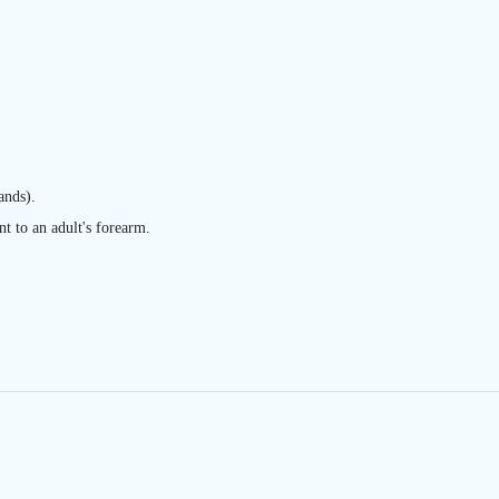
ands).
nt to an adult's forearm.