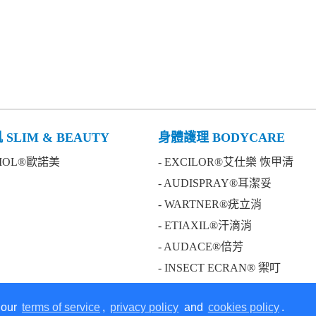
SLIM & BEAUTY
身體護理 BODYCARE
BIOL®歐諾美
- EXCILOR®艾仕樂 恢甲清
- AUDISPRAY®耳潔妥
- WARTNER®疣立消
- ETIAXIL®汗滴消
- AUDACE®倍芳
- INSECT ECRAN® 禦叮
 our
terms of service
,
privacy policy
and
cookies policy
.
on our website