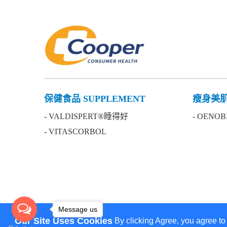
保健食品 SUPPLEMENT
瘦身美肌 
- VALDISPERT®睡得好
- OENO
- VITASCORBOL
Message us
Our Site Uses Cookies
By clicking Agree, you agree to
We use cookies to ensure you get the best experience 