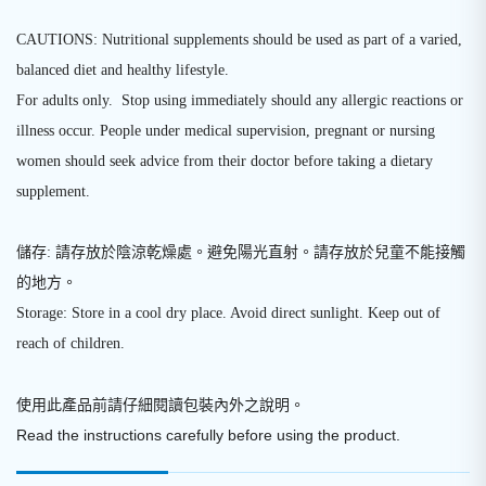
CAUTIONS: Nutritional supplements should be used as part of a varied,
balanced diet and healthy lifestyle.
For adults only. Stop using immediately should any allergic reactions or
illness occur. People under medical supervision, pregnant or nursing
women should seek advice from their doctor before taking a dietary
supplement.
儲存: 請存放於陰涼乾燥處。避免陽光直射。請存放於兒童不能接觸
的地方。
Storage: Store in a cool dry place. Avoid direct sunlight. Keep out of
reach of children.
使用此產品前請仔細閱讀包裝內外之說明
。
Read the instructions carefully before using the product.