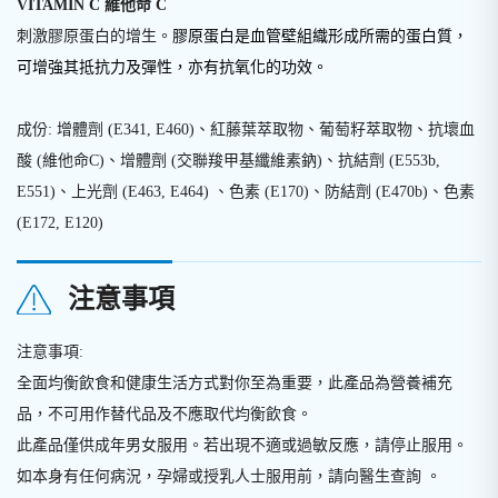
VITAMIN C 維他命 C
刺激膠原蛋白的增生。
膠原蛋白是血管壁組織形成所
需的蛋白質，
可增強其抵抗力
及彈性，亦有抗氧化的功效
。
成份: 增體劑 (E341, E460)、紅藤葉萃取物、葡萄籽萃取物、抗壞血
酸 (維他命C)、增體劑 (交聯羧甲基纖維素鈉)、抗結劑 (E553b,
E551)、上光劑 (E463, E464) 、色素 (E170)、防結劑 (E470b)、色素
(E172, E120)
注意事項
注意事項:
全面均衡飲食和健康生活方式對你至為重要，此產品為營養補充
品，不可用作替代品及不應取代均衡飲食。
此產品僅供成年男女服用。若出現不適或過敏反應，請停止服用。
如本身有任何病況，孕婦或授乳人士服用前，請向醫生查詢 。