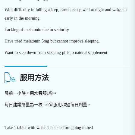
With difficulty in falling asleep, cannot sleep well at night and wake up
early in the morning.
Lacking of melatonin due to seniority.
Have tried melatonin 5mg but cannot improve sleeping.
Want to step down from sleeping pills to natural supplement.
服用方法
睡前一小時，用水吞服1粒。
每日建議劑量為一粒, 不宜服用超過每日劑量。
Take 1 tablet with water 1 hour before going to bed.