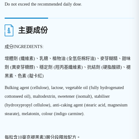
Do not exceed the recommended daily dose.
主要成份
成分
INGREDIENTS:
增體劑
(
纖維素
)
、乳糖、植物油
(
全氫佢棉籽油
)
、麥芽糊精、甜味
劑
(
異麥芽糖醇
)
、穩定劑
(
羥丙基纖維素
)
、抗結劑
(
硬脂酸鎂
)
、褪
黑素、色素
(
靛卡紅
)
Bulking agent (cellulose), lactose, vegetable oil (fully hydrogenated
cottonseed oil), maltodextrin, sweetener (isomalt), stabiliser
(hydroxypropyl cellulose), anti-caking agent (stearic acid, magnesium
stearate), melatonin, colour (indigo carmine).
每粒含
10
毫克褪黑素
3
層分段釋放配方。