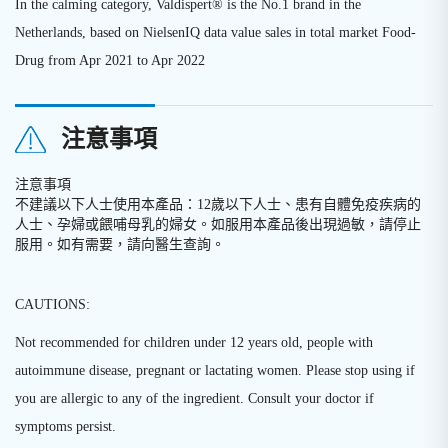
In the calming category, Valdispert® is the No.1 brand in the
Netherlands, based on NielsenIQ data value sales in total market Food-
Drug from Apr 2021 to Apr 2022
注意事項
注意事項
不建議以下人士使用本產品：
12
歲以下人士、患有自體免疫疾病的
人士、孕婦或餵哺母乳的婦女。如服用本產品後出現過敏，請停止
服用。如有需要，請向醫生查詢。
CAUTIONS:
Not recommended for children under 12 years old, people with
autoimmune disease, pregnant or lactating women. Please stop using if
you are allergic to any of the ingredient. Consult your doctor if
symptoms persist.