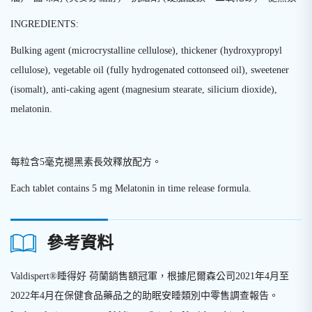
INGREDIENTS:
Bulking agent (microcrystalline cellulose), thickener (hydroxypropyl
cellulose), vegetable oil (fully hydrogenated cottonseed oil), sweetener
(isomalt), anti-caking agent (magnesium stearate, silicium dioxide),
melatonin.
每粒含
5
毫克褪黑素長效釋放配方。
Each tablet contains 5 mg Melatonin in time release formula.
參考資料
Valdispert®睡得好 荷蘭銷售額冠軍，根據尼爾森公司2021年4月至
2022年4月在保健食品藥品之的助眠安睡類別中零售調查報告。