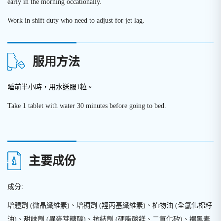
early in the morning occationally.
Work in shift duty who need to adjust for jet lag.
服用方法
睡前半小時，用水送服1粒。
Take 1 tablet with water 30 minutes before going to bed.
主要成份
成分:
增體劑
(
微晶纖維素
)
、增稠劑
(
羥丙基纖維素
)
、植物油
(
全氫化棉籽
油
)
、甜味劑
(
異麥芽糖醇
)
、抗結劑
(
硬脂酸鎂、二氧化矽
)
、褪黑素