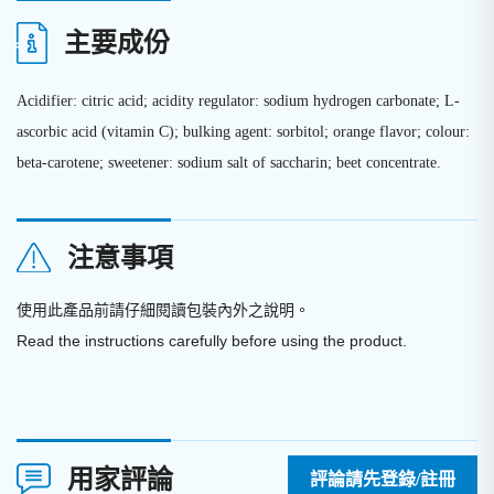
主要成份
Acidifier: citric acid; acidity regulator: sodium hydrogen carbonate; L-
ascorbic acid (vitamin C); bulking agent: sorbitol; orange flavor; colour:
beta-carotene; sweetener: sodium salt of saccharin; beet concentrate.
注意事項
使用此產品前請仔細閱讀包裝內外之說明
。
Read the instructions carefully before using the product.
用家評論
評論請先登錄/註冊