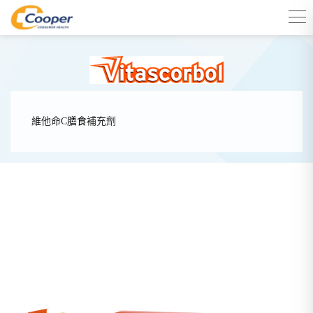
維他命C
膳食
補充劑